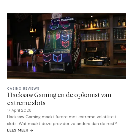
CASINO REVIEWS
Hacksaw Gaming en de opkomst van
extreme slots
17 April 2026
Hacksaw Gaming maakt furore met extreme volatiliteit
slots. Wat maakt deze provider zo anders dan de rest?
LEES MEER →