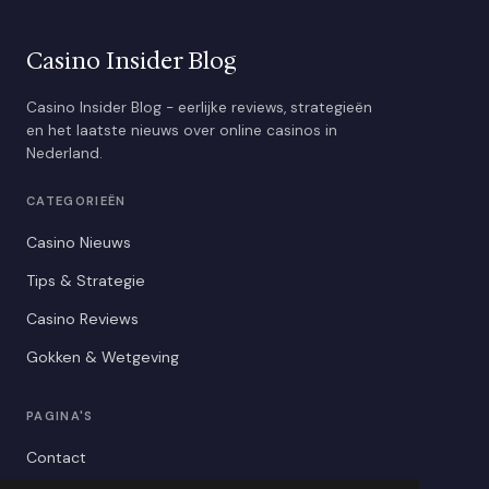
Casino Insider Blog
Casino Insider Blog - eerlijke reviews, strategieën
en het laatste nieuws over online casinos in
Nederland.
CATEGORIEËN
Casino Nieuws
Tips & Strategie
Casino Reviews
Gokken & Wetgeving
PAGINA'S
Contact