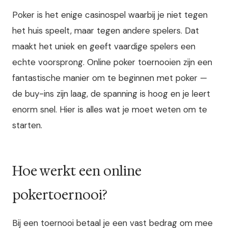
Poker is het enige casinospel waarbij je niet tegen
het huis speelt, maar tegen andere spelers. Dat
maakt het uniek en geeft vaardige spelers een
echte voorsprong. Online poker toernooien zijn een
fantastische manier om te beginnen met poker —
de buy-ins zijn laag, de spanning is hoog en je leert
enorm snel. Hier is alles wat je moet weten om te
starten.
Hoe werkt een online
pokertoernooi?
Bij een toernooi betaal je een vast bedrag om mee