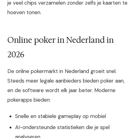
je veel chips verzamelen zonder zelfs je kaarten te
hoeven tonen.
Online poker in Nederland in
2026
De online pokermarkt in Nederland groeit snel.
Steeds meer legale aanbieders bieden poker aan,
en de software wordt elk jaar beter. Moderne
pokerapps bieden:
Snelle en stabiele gameplay op mobiel
AI-ondersteunde statistieken die je spel
analyseren