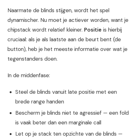
Naarmate de blinds stijgen, wordt het spel
dynamischer. Nu moet je actiever worden, want je
chipstack wordt relatief kleiner.
Positie
is hierbij
cruciaal: als je als laatste aan de beurt bent (de
button), heb je het meeste informatie over wat je
tegenstanders doen.
In de middenfase:
Steel de blinds vanuit late positie met een
brede range handen
Bescherm je blinds niet te agressief — een fold
is vaak beter dan een marginale call
Let op je stack ten opzichte van de blinds —