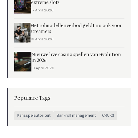
extreme slots
17 April 2026
Het rolmodellenverbod geldt nu ook voor
streamers
16 April 2026
Nieuwe live casino spellen van Evolution
in 2026
13 April 2026
Populaire Tags
Kansspelautoriteit
Bankroll management
CRUKS