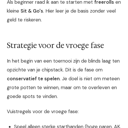
Als beginner raad ik aan te starten met
freerolls
en
kleine
Sit & Go's
. Hier leer je de basis zonder veel
geld te riskeren.
Strategie voor de vroege fase
In het begin van een toernooi zijn de blinds laag ten
opzichte van je chipstack. Dit is de fase om
conservatief te spelen
. Je doel is niet om meteen
grote potten te winnen, maar om te overleven en
goede spots te vinden.
Vuistregels voor de vroege fase:
Speel alleen sterke starthanden (hoge paren, AK,