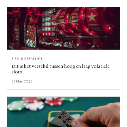
TIPS & STRATEGIE
Dit is het verschil tussen hoog en laag volatiele
slots
27 May 2026