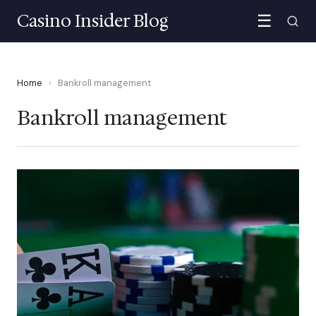
Casino Insider Blog
☰
Home
›
Bankroll management
Bankroll management