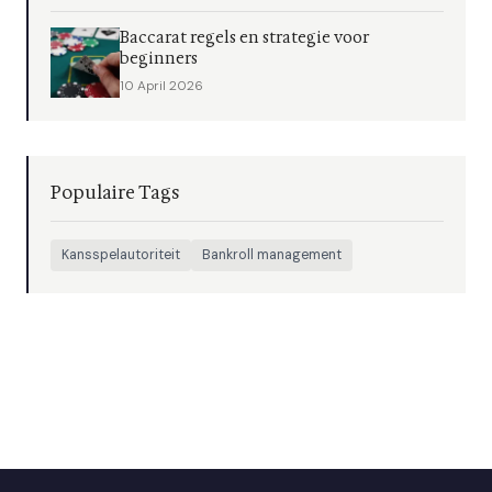
Baccarat regels en strategie voor
beginners
10 April 2026
Populaire Tags
Kansspelautoriteit
Bankroll management