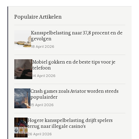
Populaire Artikelen
Kansspelbelasting naar 37,8 procent en de
gevolgen
18 April 2026
Mobiel gokken en de beste tips voor je
telefoon
14 April 2026
Crash games zoals Aviator worden steeds
populairder
15 April 2026
Hogere kansspelbelasting drijft spelers
terug naar illegale casino's
26 April 2026