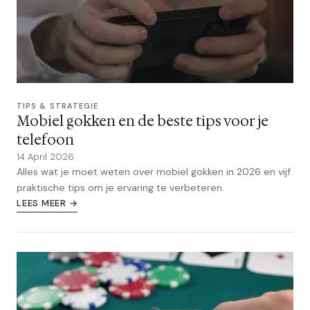
TIPS & STRATEGIE
Mobiel gokken en de beste tips voor je
telefoon
14 April 2026
Alles wat je moet weten over mobiel gokken in 2026 en vijf
praktische tips om je ervaring te verbeteren.
LEES MEER →