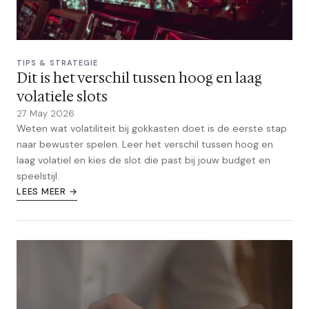
TIPS & STRATEGIE
Dit is het verschil tussen hoog en laag
volatiele slots
27 May 2026
Weten wat volatiliteit bij gokkasten doet is de eerste stap
naar bewuster spelen. Leer het verschil tussen hoog en
laag volatiel en kies de slot die past bij jouw budget en
speelstijl.
LEES MEER →