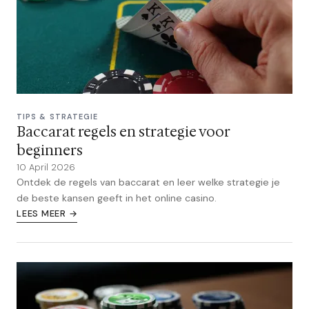
TIPS & STRATEGIE
Baccarat regels en strategie voor
beginners
10 April 2026
Ontdek de regels van baccarat en leer welke strategie je
de beste kansen geeft in het online casino.
LEES MEER →