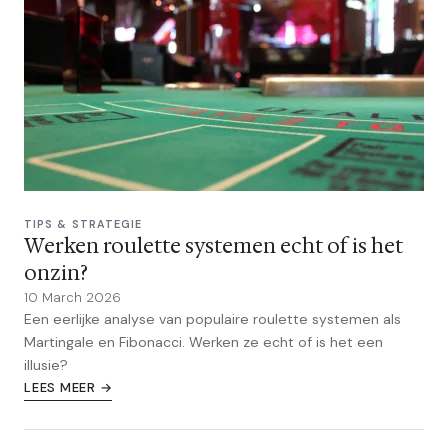
TIPS & STRATEGIE
Werken roulette systemen echt of is het
onzin?
10 March 2026
Een eerlijke analyse van populaire roulette systemen als
Martingale en Fibonacci. Werken ze echt of is het een
illusie?
LEES MEER →