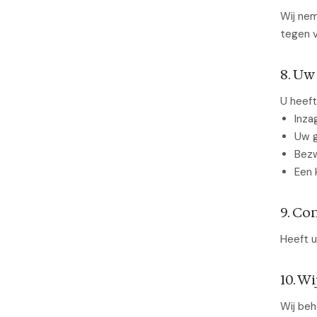
Wij ne
tegen v
8. Uw
U heeft
Inza
Uw g
Bezw
Een 
9. Co
Heeft u
10. W
Wij beh