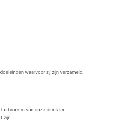
oeleinden waarvoor zij zijn verzameld,
het uitvoeren van onze diensten
 zijn.