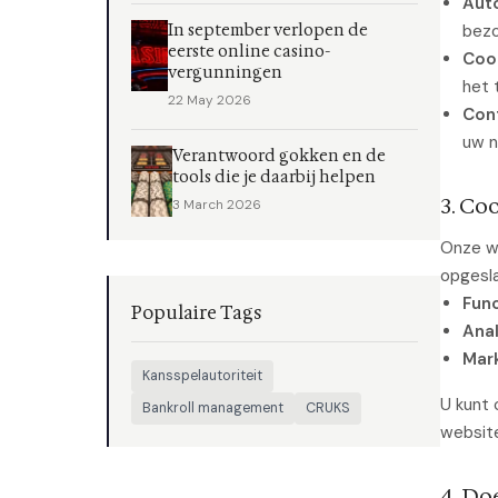
Aut
In september verlopen de
bezo
eerste online casino-
Coo
vergunningen
het 
22 May 2026
Con
uw n
Verantwoord gokken en de
tools die je daarbij helpen
3. Co
3 March 2026
Onze we
opgesla
Func
Populaire Tags
Anal
Mark
Kansspelautoriteit
U kunt 
Bankroll management
CRUKS
websit
4. Do