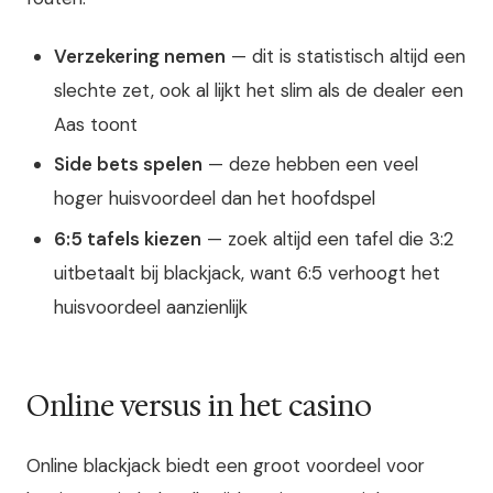
Verzekering nemen
— dit is statistisch altijd een
slechte zet, ook al lijkt het slim als de dealer een
Aas toont
Side bets spelen
— deze hebben een veel
hoger huisvoordeel dan het hoofdspel
6:5 tafels kiezen
— zoek altijd een tafel die 3:2
uitbetaalt bij blackjack, want 6:5 verhoogt het
huisvoordeel aanzienlijk
Online versus in het casino
Online blackjack biedt een groot voordeel voor