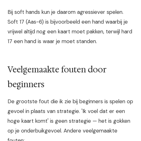
Bij soft hands kun je daarom agressiever spelen.
Soft 17 (Aas-6) is bijvoorbeeld een hand waarbij je
vrijwel altijd nog een kaart moet pakken, terwijl hard
17 een hand is waar je moet standen.
Veelgemaakte fouten door
beginners
De grootste fout die ik zie bij beginners is spelen op
gevoel in plaats van strategie. 'Ik voel dat er een
hoge kaart komt' is geen strategie — het is gokken
op je onderbuikgevoel. Andere veelgemaakte
fouten: