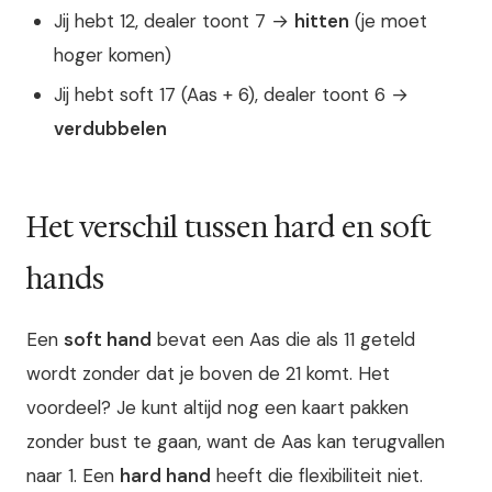
Jij hebt 12, dealer toont 7 →
hitten
(je moet
hoger komen)
Jij hebt soft 17 (Aas + 6), dealer toont 6 →
verdubbelen
Het verschil tussen hard en soft
hands
Een
soft hand
bevat een Aas die als 11 geteld
wordt zonder dat je boven de 21 komt. Het
voordeel? Je kunt altijd nog een kaart pakken
zonder bust te gaan, want de Aas kan terugvallen
naar 1. Een
hard hand
heeft die flexibiliteit niet.