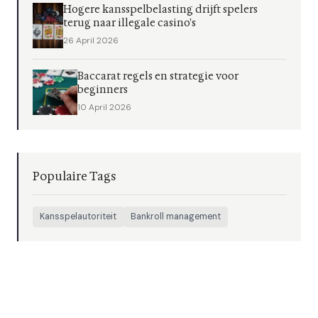
Hogere kansspelbelasting drijft spelers
terug naar illegale casino's
26 April 2026
Baccarat regels en strategie voor
beginners
10 April 2026
Populaire Tags
Kansspelautoriteit
Bankroll management