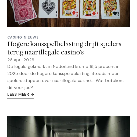
CASINO NIEUWS
Hogere kansspelbelasting drijft spelers
terug naar illegale casino's
26 April 2026
De legale gokmarkt in Nederland kromp 18,5 procent in
2025 door de hogere kansspelbelasting. Steeds meer
spelers stappen over naar illegale casino's. Wat betekent
dit voor jou?
LEES MEER →