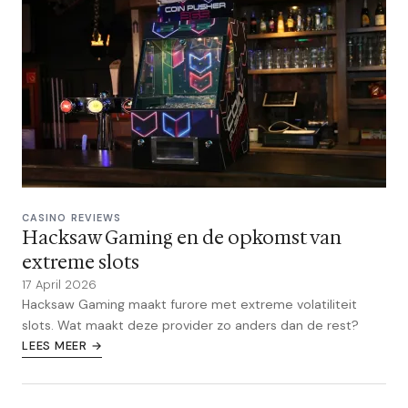
CASINO REVIEWS
Hacksaw Gaming en de opkomst van
extreme slots
17 April 2026
Hacksaw Gaming maakt furore met extreme volatiliteit
slots. Wat maakt deze provider zo anders dan de rest?
LEES MEER →