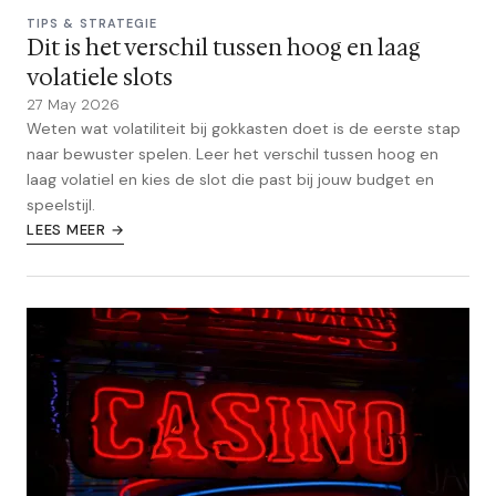
TIPS & STRATEGIE
Dit is het verschil tussen hoog en laag
volatiele slots
27 May 2026
Weten wat volatiliteit bij gokkasten doet is de eerste stap
naar bewuster spelen. Leer het verschil tussen hoog en
laag volatiel en kies de slot die past bij jouw budget en
speelstijl.
LEES MEER →