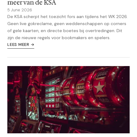
meer van de KSA
5 June 2026
De KSA scherpt het toezicht fors aan tijdens het WK 2026.
Geen live gokreclame, geen weddenschappen op corners
of gele kaarten, en directe boetes bij overtredingen. Dit
zijn de nieuwe regels voor bookmakers en spelers.
LEES MEER →