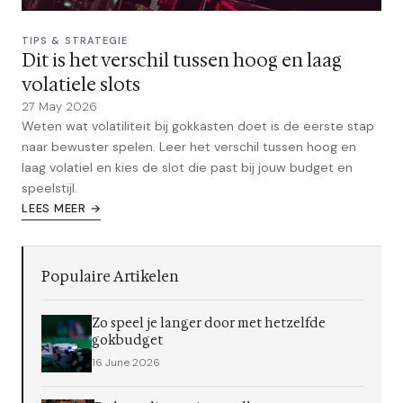
TIPS & STRATEGIE
Dit is het verschil tussen hoog en laag
volatiele slots
27 May 2026
Weten wat volatiliteit bij gokkasten doet is de eerste stap
naar bewuster spelen. Leer het verschil tussen hoog en
laag volatiel en kies de slot die past bij jouw budget en
speelstijl.
LEES MEER →
Populaire Artikelen
Zo speel je langer door met hetzelfde
gokbudget
16 June 2026