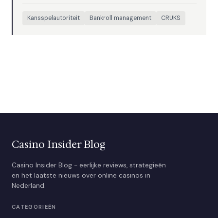
Kansspelautoriteit
Bankroll management
CRUKS
Casino Insider Blog
Casino Insider Blog - eerlijke reviews, strategieën
en het laatste nieuws over online casinos in
Nederland.
CATEGORIEËN