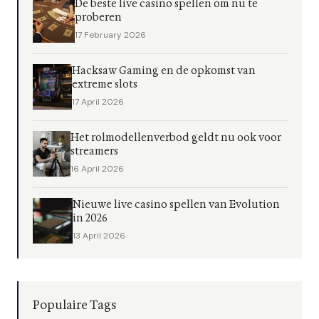
De beste live casino spellen om nu te
proberen
17 February 2026
Hacksaw Gaming en de opkomst van
extreme slots
17 April 2026
Het rolmodellenverbod geldt nu ook voor
streamers
16 April 2026
Nieuwe live casino spellen van Evolution
in 2026
13 April 2026
Populaire Tags