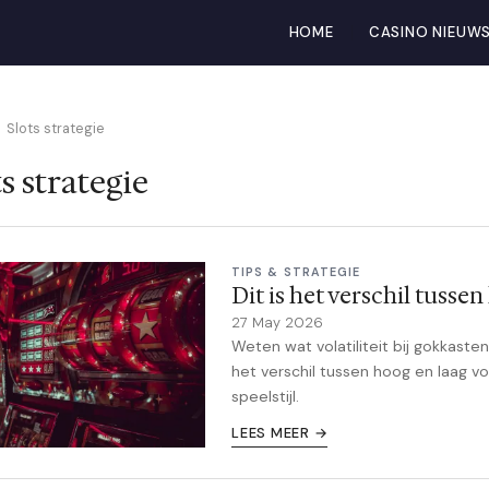
HOME
CASINO NIEUW
Slots strategie
s strategie
TIPS & STRATEGIE
Dit is het verschil tussen
27 May 2026
Weten wat volatiliteit bij gokkaste
het verschil tussen hoog en laag vol
speelstijl.
LEES MEER →