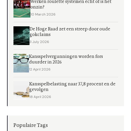
Werken roulette systemen echt of is het
onzin?
10 March 2026
De Hoge Raad zet een streep door oude
gokclaims
3 July 2026
Kansspelvergunningen worden fors
duurder in 2026
12 April 2026
Kansspelbelasting naar 37,8 procent en de
gevolgen
18 April 2026
Populaire Tags