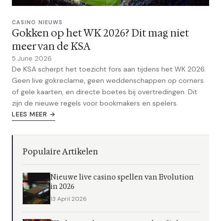
CASINO NIEUWS
Gokken op het WK 2026? Dit mag niet
meer van de KSA
5 June 2026
De KSA scherpt het toezicht fors aan tijdens het WK 2026.
Geen live gokreclame, geen weddenschappen op corners
of gele kaarten, en directe boetes bij overtredingen. Dit
zijn de nieuwe regels voor bookmakers en spelers.
LEES MEER →
Populaire Artikelen
Nieuwe live casino spellen van Evolution
in 2026
13 April 2026