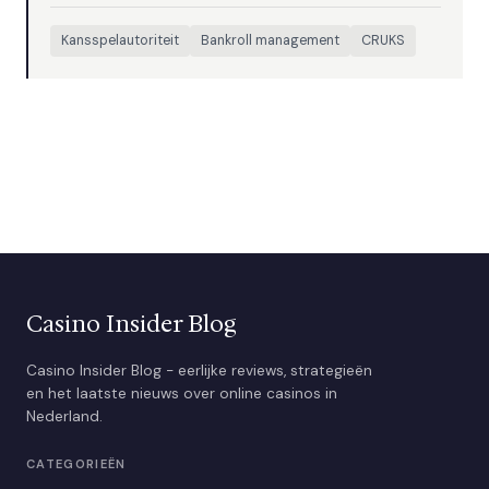
Kansspelautoriteit
Bankroll management
CRUKS
Casino Insider Blog
Casino Insider Blog - eerlijke reviews, strategieën
en het laatste nieuws over online casinos in
Nederland.
CATEGORIEËN